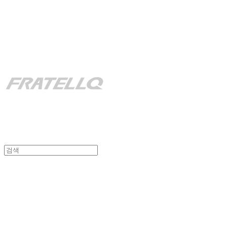
fratello
fratello