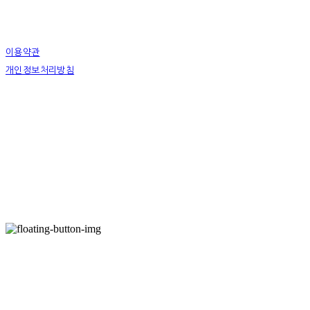
이용약관
개인정보처리방침
사업자정보확인
상호: 에프티 (FT) 바이크 | 대표: 김재균 | 개인정보관리책임자: 김재균 | 전화: 02-989-
7801 | 이메일: fratello_kr@naver.com
주소: 서울특별시 강북구 오현로6길 4, 지층 (미아동) | 사업자등록번호:
209-14-88143
|
통신판매:
제 2016-서울강북-0072 호
| 호스팅제공자: (주)식스샵